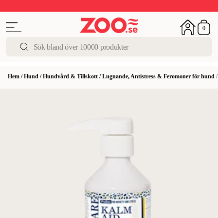
Upp till 50%
Super Summer DEALS
Shoppa nu!
0
Hem
/
Hund
/
Hundvård & Tillskott
/
Lugnande, Antistress & Feromoner för hund