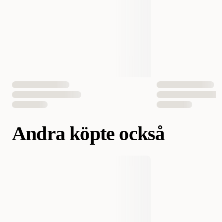
Volym
250 ml
Antal i förpackning
1 st
EAN Nummer
5391475000790
Andra köpte också