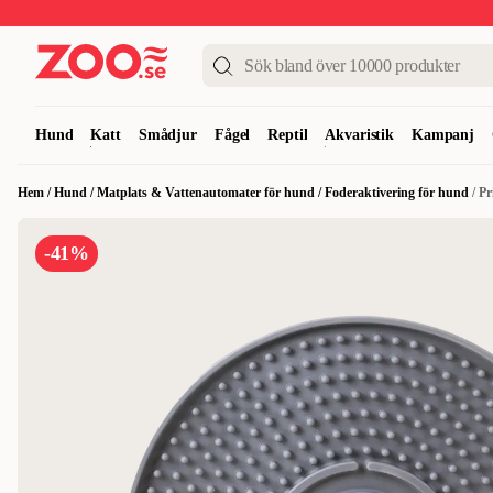
Upp till 50%
Super Summer DEALS
Shoppa nu!
Hund
Katt
Smådjur
Fågel
Reptil
Akvaristik
Kampanj
Hem
/
Hund
/
Matplats & Vattenautomater för hund
/
Foderaktivering för hund
/
Pr
-41%