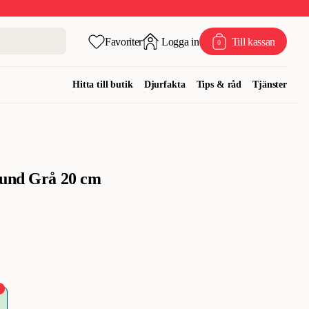
Favoriter
Logga in
Till kassan
0
Hitta till butik
Djurfakta
Tips & råd
Tjänster
ound Grå 20 cm
%