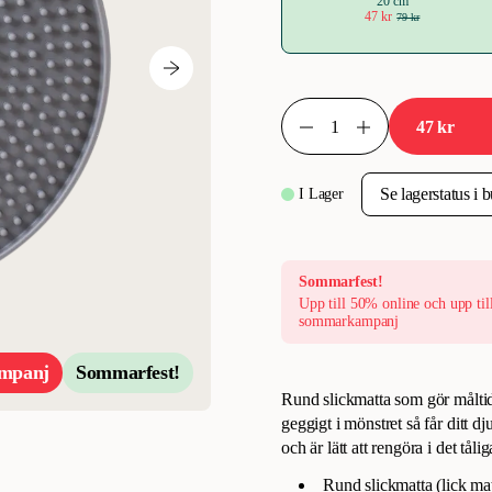
20 cm
47 kr
79 kr
47 kr
I Lager
Sommarfest!
Upp till 50% online och upp til
sommarkampanj
mpanj
Sommarfest!
Rund slickmatta som gör måltide
geggigt i mönstret så får ditt d
och är lätt att rengöra i det tåli
Rund slickmatta (lick ma