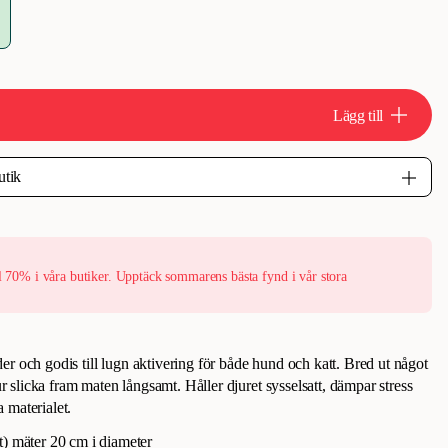
Lägg till
l 70% i våra butiker. Upptäck sommarens bästa fynd i vår stora
r och godis till lugn aktivering för både hund och katt. Bred ut något
jur slicka fram maten långsamt. Håller djuret sysselsatt, dämpar stress
ga materialet.
t) mäter 20 cm i diameter