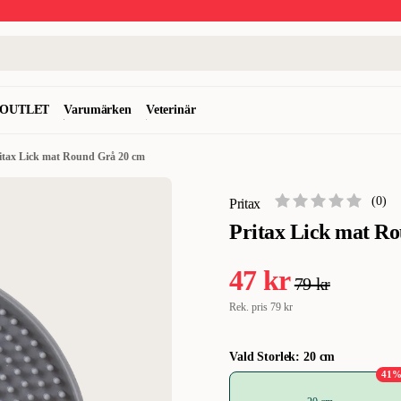
OUTLET
Varumärken
Veterinär
itax Lick mat Round Grå 20 cm
(
0
)
Pritax
Pritax Lick mat R
47 kr
79 kr
Rek. pris
79 kr
Vald Storlek: 20 cm
41