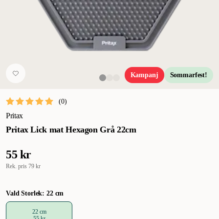
Kampanj
Sommarfest!
(
0
)
Pritax
Pritax Lick mat Hexagon Grå 22cm
55 kr
Rek. pris
79 kr
Vald Storlek: 22 cm
22 cm
55 kr