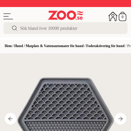
Upp till 50%
Super Summer DEALS
Shoppa nu!
0
Hem
/
Hund
/
Matplats & Vattenautomater för hund
/
Foderaktivering för hund
/
Pr