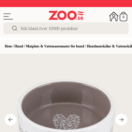
Upp till 50%
Super Summer DEALS
Shoppa nu!
0
Hem
/
Hund
/
Matplats & Vattenautomater för hund
/
Hundmatskålar & Vattenskål