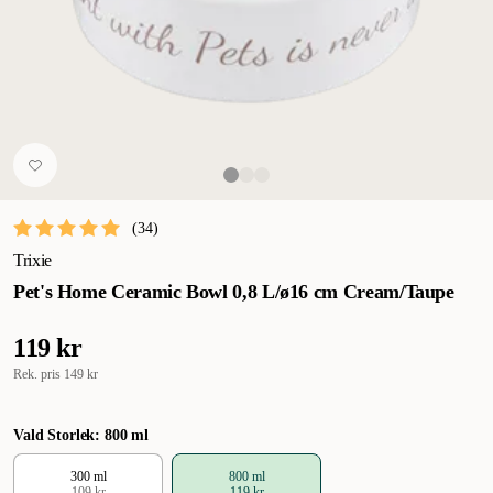
(
34
)
Trixie
Pet's Home Ceramic Bowl 0,8 L/ø16 cm Cream/Taupe
119 kr
Rek. pris
149 kr
Vald Storlek: 800 ml
300 ml
800 ml
109 kr
119 kr