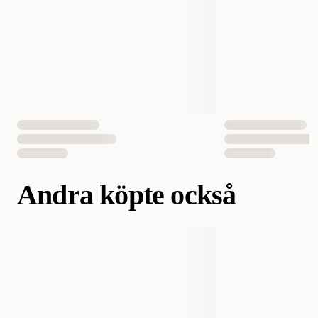
Vikt
588 gram
Volym
800 ml
Antal i förpackning
1 st
EAN Nummer
4011905250540
Andra köpte också