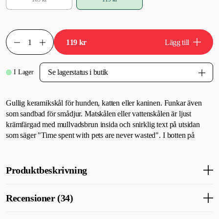
119 kr
Lägg till
I Lager
Gullig keramikskål för hunden, katten eller kaninen. Funkar även
som sandbad för smådjur. Matskålen eller vattenskålen är ljust
krämfärgad med mullvadsbrun insida och snirklig text på utsidan
som säger "Time spent with pets are never wasted". I botten på
Produktbeskrivning
Stilren matskål tillverkad i keramik för hund & katt, tillgänglig i 3
Recensioner (34)
olika storlekar. På utsidan av skålen finner du ett skrivet citat & i
mitten av matskålen ett hjärta i form av tassavtryck.