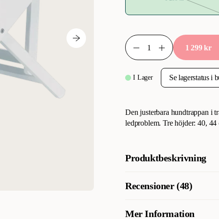
1 299 kr
I Lager
Den justerbara hundtrappan i tr
ledproblem. Tre höjder: 40, 44
Produktbeskrivning
Hundtrappa - Snygg vit juster
Recensioner (48)
djuren ska ta sig upp på höga 
i förebyggande syfte. Hundtrap
passar perfekt till sängar & sof
Mer Information
Vad tycker andra kunder