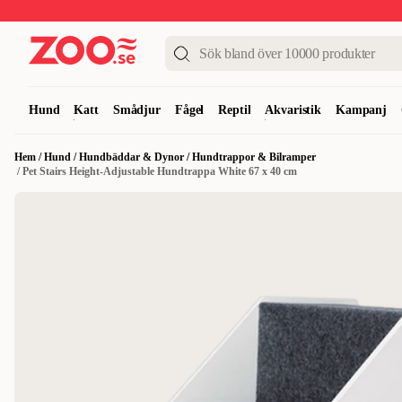
Upp till 50%
Super Summer DEALS
Shoppa nu!
Hund
Katt
Smådjur
Fågel
Reptil
Akvaristik
Kampanj
Hem
/
Hund
/
Hundbäddar & Dynor
/
Hundtrappor & Bilramper
/
Pet Stairs Height-Adjustable Hundtrappa White 67 x 40 cm