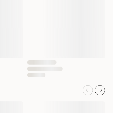
40 x 47 x 67 cm
5980 gram
1 st
4011905394886