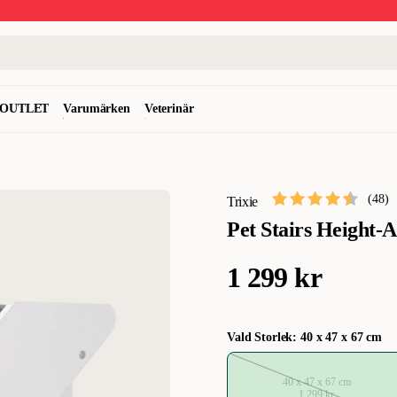
OUTLET
Varumärken
Veterinär
(
48
)
Trixie
Pet Stairs Height-
1 299 kr
Vald Storlek: 40 x 47 x 67 cm
40 x 47 x 67 cm
1 299 kr