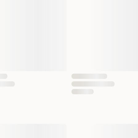
Mått
Vikt
Antal i förpackning
EAN Nummer