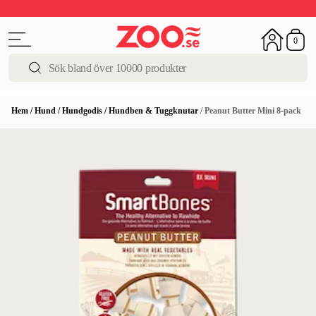
Upp till 50%
Super Summer DEALS
Shoppa nu!
0
Hem
/
Hund
/
Hundgodis
/
Hundben & Tuggknutar
/
Peanut Butter Mini 8-pack