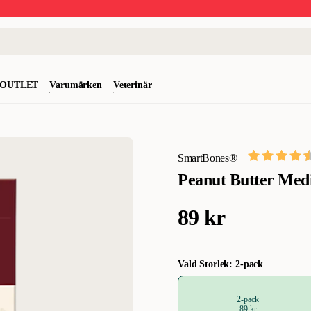
OUTLET
Varumärken
Veterinär
SmartBones®
Peanut Butter Med
89 kr
Vald Storlek: 2-pack
2-pack
89 kr