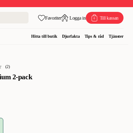
Favoriter
Logga in
Till kassan
0
Hitta till butik
Djurfakta
Tips & råd
Tjänster
(
2
)
ium 2-pack