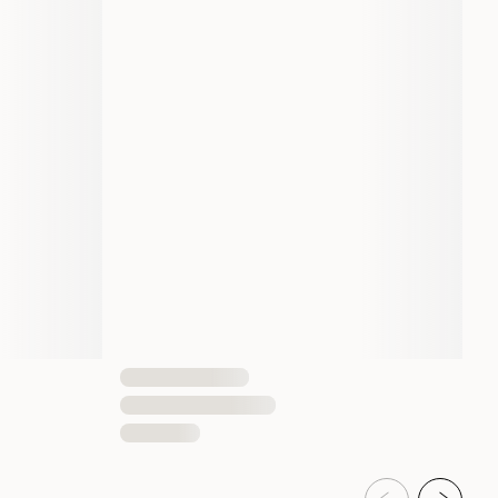
300 gram
2 st
810833027217