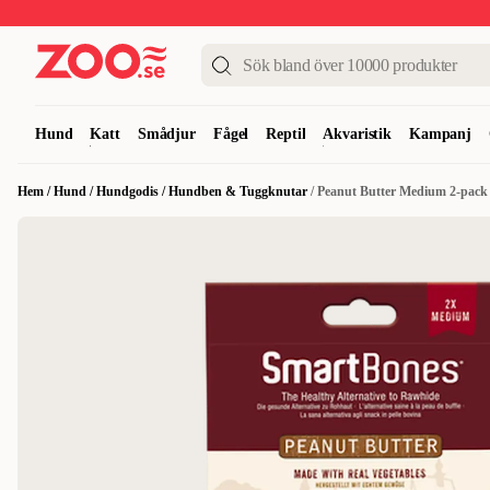
Upp till 50%
Super Summer DEALS
Shoppa nu!
Hund
Katt
Smådjur
Fågel
Reptil
Akvaristik
Kampanj
Hem
/
Hund
/
Hundgodis
/
Hundben & Tuggknutar
/
Peanut Butter Medium 2-pack