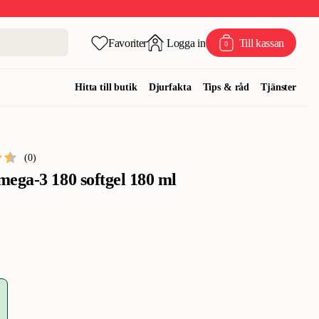
Favoriter
Logga in
Till kassan
0
Hitta till butik
Djurfakta
Tips & råd
Tjänster
(
0
)
ega-3 180 softgel 180 ml