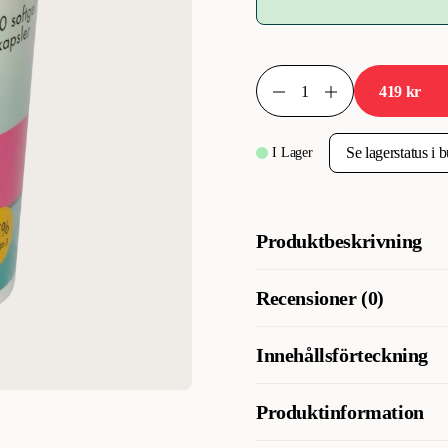
419 kr
I Lager
Produktbeskrivning
Fiskeolje fra Norsk Dyrehelse m
Recensioner (0)
karhelse, samt leddenes funksjo
pels.
Innehållsförteckning
Fiskeolje (viltfanget ansjos og 
Produktinformation