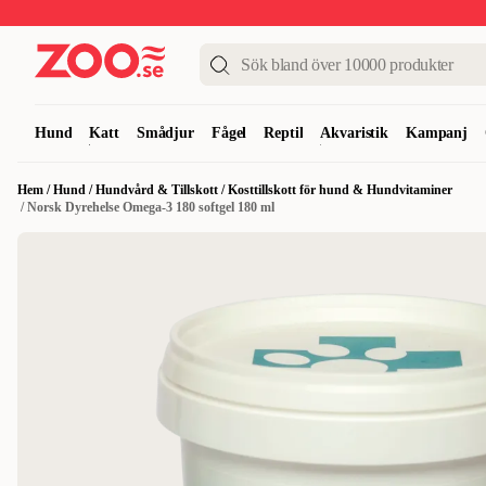
Upp till 50%
Super Summer DEALS
Shoppa nu!
Hund
Katt
Smådjur
Fågel
Reptil
Akvaristik
Kampanj
Hem
/
Hund
/
Hundvård & Tillskott
/
Kosttillskott för hund & Hundvitaminer
/
Norsk Dyrehelse Omega-3 180 softgel 180 ml