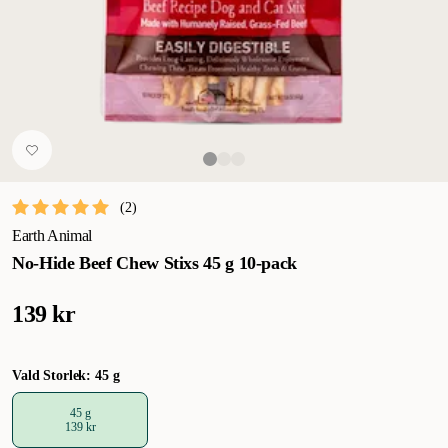
(
2
)
Earth Animal
No-Hide Beef Chew Stixs 45 g 10-pack
139 kr
Vald Storlek: 45 g
45 g
139 kr