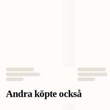
Smak
Nöt
Vikt
450 gram
EAN Nummer
810132872419
Andra köpte också