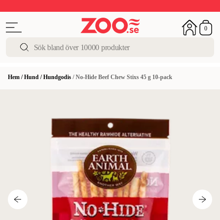
Upp till 50%
Super Summer DEALS
Shoppa nu!
0
Hem
/
Hund
/
Hundgodis
/
No-Hide Beef Chew Stixs 45 g 10-pack