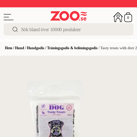
Upp till 50%
Super Summer DEALS
Shoppa nu!
0
Hem
/
Hund
/
Hundgodis
/
Träningsgodis & belöningsgodis
/
Tasty treats with deer 