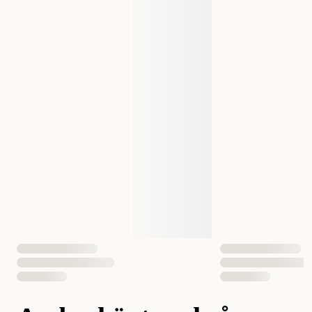
Tillverkarens Artikelnummer
1580
1581
1582
Storlek
1,5 / 10 mm
1,5 / 15 mm
1,7 / 20 mm
7071652015806
7071652015813
EAN Nummer
7071652015820
Hundens Storlek
Liten, Mellan
Liten, Mellan, Stor
Mellan, Stor