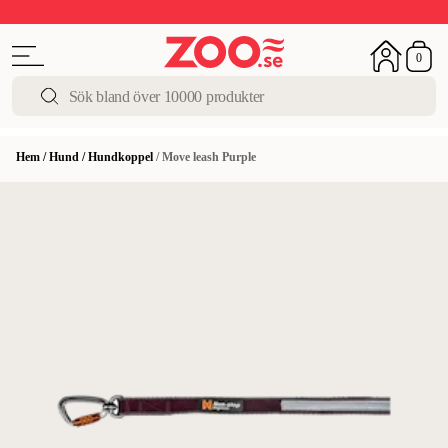
Sista chansen!
Super Summer DEALS
Upp till 50%
0
Hem
/
Hund
/
Hundkoppel
/
Move leash Purple