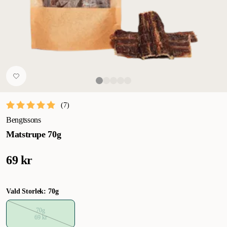
(
7
)
Bengtssons
Matstrupe 70g
69 kr
Vald Storlek: 70g
70g
69 kr