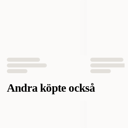
Antal i förpackning
1 st
EAN Nummer
7350082851032
Andra köpte också