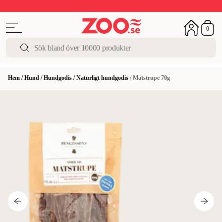
Upp till 50%
Super Summer DEALS
Shoppa nu!
0
Hem
/
Hund
/
Hundgodis
/
Naturligt hundgodis
/
Matstrupe 70g