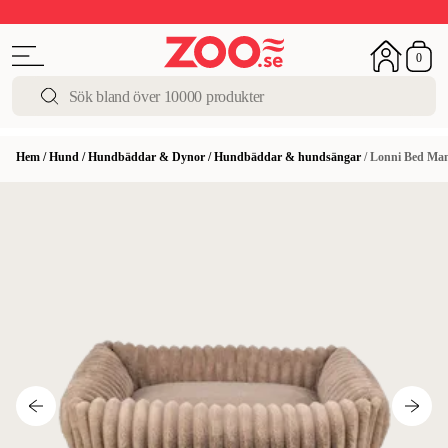
Upp till 50%
Super Summer DEALS
Shoppa nu!
0
Hem
/
Hund
/
Hundbäddar & Dynor
/
Hundbäddar & hundsängar
/
Lonni Bed Man