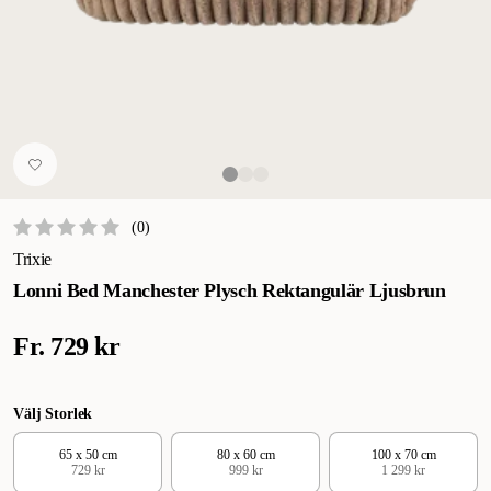
(
0
)
Trixie
Lonni Bed Manchester Plysch Rektangulär Ljusbrun
Fr.
729 kr
Välj Storlek
65 x 50 cm
80 x 60 cm
100 x 70 cm
729 kr
999 kr
1 299 kr