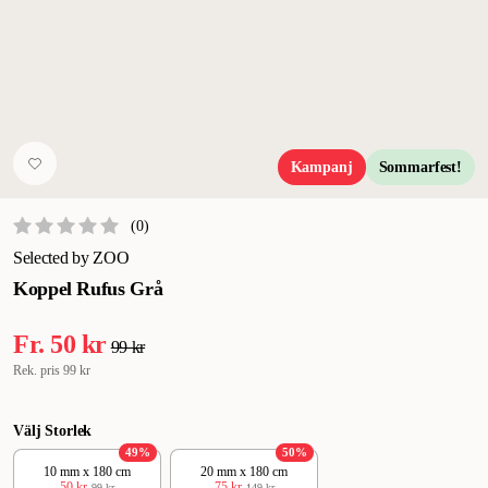
Kampanj
Sommarfest!
(
0
)
Selected by ZOO
Koppel Rufus Grå
Fr.
50 kr
99 kr
Rek. pris
99 kr
Välj Storlek
49
%
50
%
10 mm x 180 cm
20 mm x 180 cm
50 kr
75 kr
99 kr
149 kr