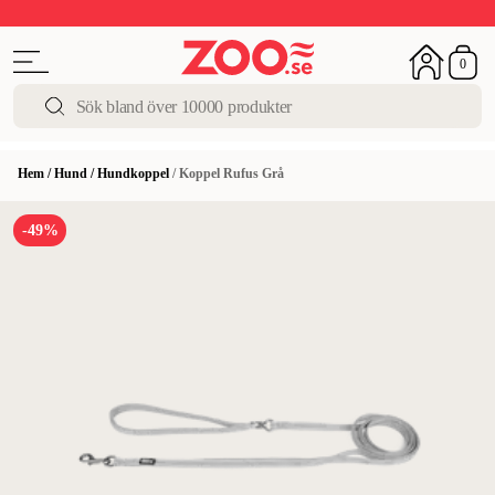
Upp till 50%
Super Summer DEALS
Shoppa nu!
0
Hem
/
Hund
/
Hundkoppel
/
Koppel Rufus Grå
-49%