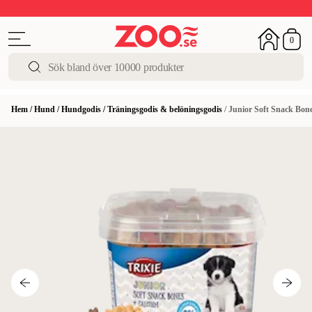
Sista chansen!
Super Summer DEALS
Upp till 50%
0
Hem
/
Hund
/
Hundgodis
/
Träningsgodis & belöningsgodis
/
Junior Soft Snack Bon