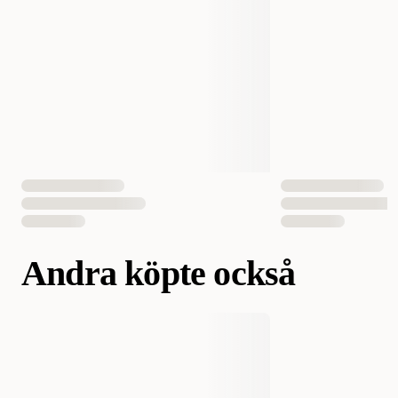
Lämplig för
Hund
Fodertyp
Mjuk
EAN Nummer
4011905315188
Andra köpte också