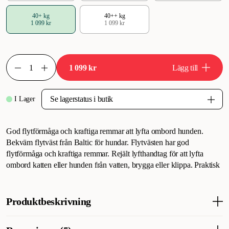
40+ kg
40++ kg
1 099 kr
1 099 kr
1 099 kr
Lägg till
I Lager
God flytförmåga och kraftiga remmar att lyfta ombord hunden.
Bekväm flytväst från Baltic för hundar. Flytvästen har god
flytförmåga och kraftiga remmar. Rejält lyfthandtag för att lyfta
ombord katten eller hunden från vatten, brygga eller klippa. Praktisk
Produktbeskrivning
Avancerad flytväst speciellt utformad för hundar och lämpar