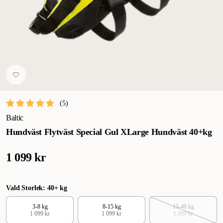
(
5
)
Baltic
Hundväst Flytväst Special Gul XLarge Hundväst 40+kg
1 099 kr
Vald Storlek: 40+ kg
3-8 kg
8-15 kg
15-40 kg
1 099 kr
1 099 kr
1 099 kr