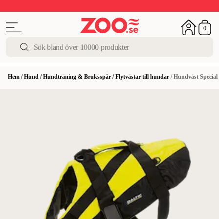
Upp till 50%
Super Summer DEALS
Shoppa nu!
0
Hem
/
Hund
/
Hundträning & Bruksspår
/
Flytvästar till hundar
/
Hundväst Special