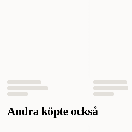
Vikt
300 gram
Antal i förpackning
1 st
EAN Nummer
7392715042042
Andra köpte också