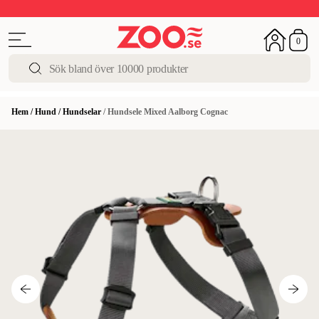
Upp till 50%
Super Summer DEALS
Shoppa nu!
0
Hem
/
Hund
/
Hundselar
/
Hundsele Mixed Aalborg Cognac