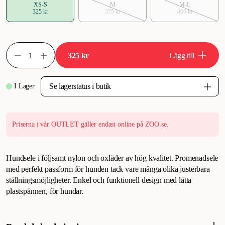
XS-S
M
M-L
325 kr
375 kr
400 kr
325 kr
Lägg till
I Lager
Priserna i vår OUTLET gäller endast online på ZOO.se.
Hundsele i följsamt nylon och oxläder av hög kvalitet. Promenadsele
med perfekt passform för hunden tack vare många olika justerbara
ställningsmöjligheter. Enkel och funktionell design med lätta
plastspännen, för hundar.