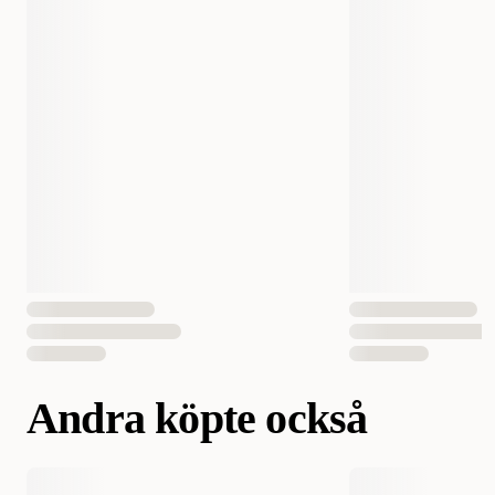
Mått
Halsmått 40 - 50 cm | Bröstomfång 38 - 51 cm | Bredd 1,5 cm
Material
Läder
EAN Nummer
4016739682765
Hundens Storlek
Liten
Andra köpte också