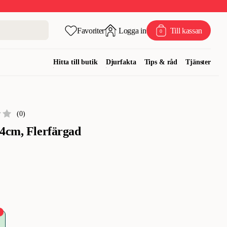
Favoriter
Logga in
Till kassan
0
Hitta till butik
Djurfakta
Tips & råd
Tjänster
(
0
)
4cm, Flerfärgad
%