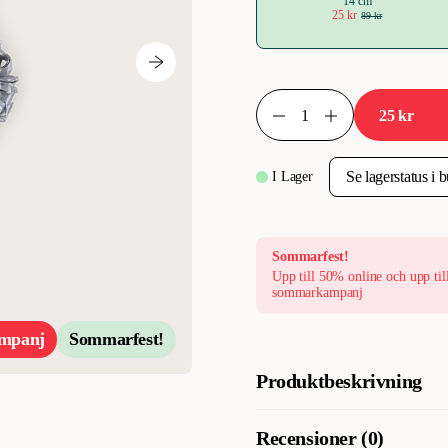
14 cm
25 kr
89 kr
25 kr
I Lager
Sommarfest!
Upp till 50% online och upp til
sommarkampanj
mpanj
Sommarfest!
Produktbeskrivning
Gustaf & Evita Hundleksak Lola
Recensioner (0)
tillverkad i slitstarka material