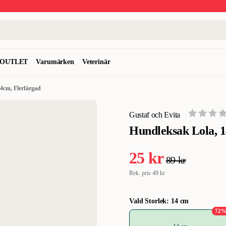
OUTLET
Varumärken
Veterinär
4cm, Flerfärgad
Gustaf och Evita
Hundleksak Lola, 1
25 kr
89 kr
Rek. pris
49 kr
Vald Storlek: 14 cm
72