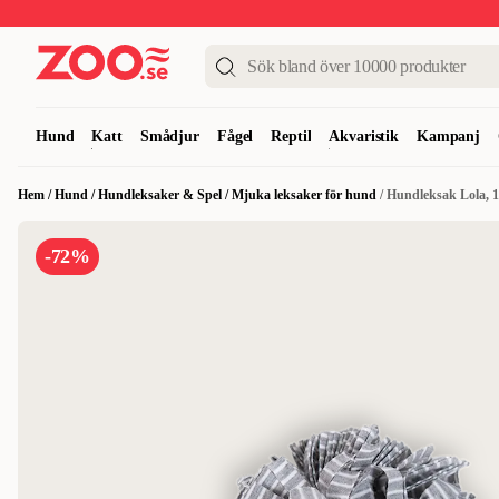
Upp till 50%
Super Summer DEALS
Shoppa nu!
Hund
Katt
Smådjur
Fågel
Reptil
Akvaristik
Kampanj
Hem
/
Hund
/
Hundleksaker & Spel
/
Mjuka leksaker för hund
/
Hundleksak Lola, 1
-72%