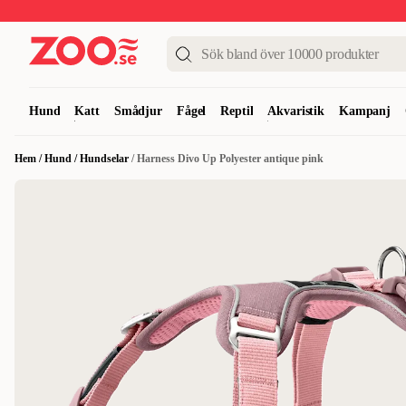
Upp till 50%
Super Summer DEALS
Shoppa nu!
Hund
Katt
Smådjur
Fågel
Reptil
Akvaristik
Kampanj
Hem
/
Hund
/
Hundselar
/
Harness Divo Up Polyester antique pink