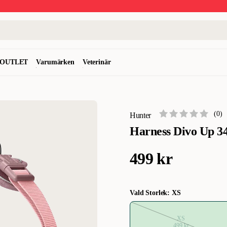
OUTLET
Varumärken
Veterinär
(
0
)
Hunter
Harness Divo Up 34
499 kr
Vald Storlek: XS
XS
499 kr