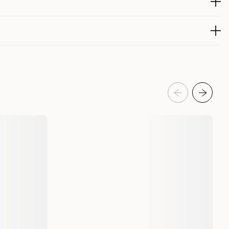
rgonomisk och stabil passform.
rande meshmaterial och neopren.
300018176
 vare 3M™ Scotchlite™ samt reflekterande HUNTER-logga.
ppel antingen på ryggen eller i bröstområdet.
na produkt de senaste 30 dagarna är 499 kr
Hund
Hundselar
t ”gömmas” när den inte används.
e som ger både kontroll och rörelsefrihet på promenaden.
Hunter
HU 201771
XS
4099902017717