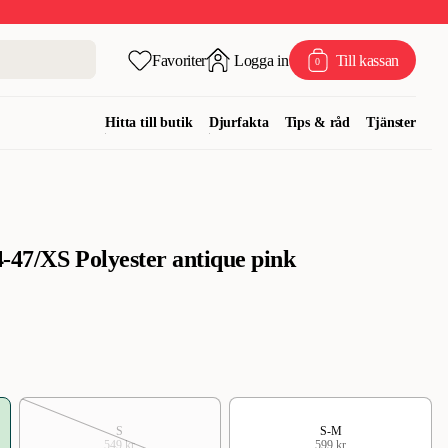
Favoriter
Logga in
Till kassan
0
Hitta till butik
Djurfakta
Tips & råd
Tjänster
-47/XS Polyester antique pink
S
S-M
549 kr
599 kr