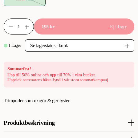
195 kr
Ej i lager
I Lager
Sommarfest!
Upp till 50% online och upp till 70% i våra butiker.
Upptäck sommarens bästa fynd i vår stora sommarkampanj
Trimpuder som rengör & ger lyster.
Produktbeskrivning
KW Grooming Puder Super innehåller silicon, trimpudret rengör,