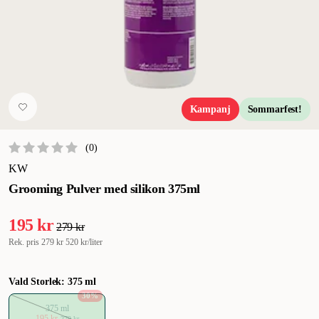
Kampanj
Sommarfest!
(
0
)
KW
Grooming Pulver med silikon 375ml
195 kr
279 kr
Rek. pris
279 kr
520 kr/liter
Vald Storlek: 375 ml
30
%
375 ml
195 kr
279 kr