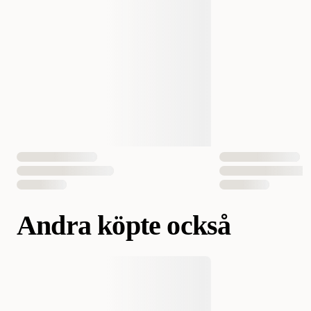
Volym
375 ml
EAN Nummer
5705574055863
Andra köpte också