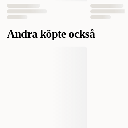
Antal i förpackning
1 st
EAN Nummer
700603510035
700603510059
Andra köpte också