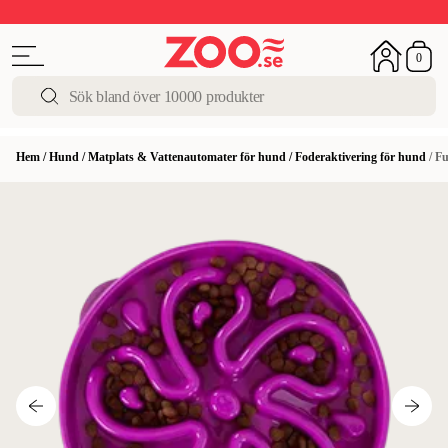
Upp till 50%
Super Summer DEALS
Shoppa nu!
0
Hem
/
Hund
/
Matplats & Vattenautomater för hund
/
Foderaktivering för hund
/
Fu