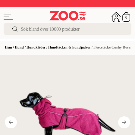
Upp till 50%
Super Summer DEALS
Shoppa nu!
0
Hem
/
Hund
/
Hundkläder
/
Hundtäcken & hundjackor
/
Fleecetäcke Cushy Rosa