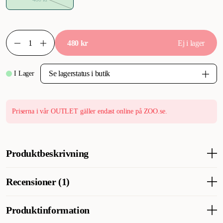
480 kr
Ej i lager
I Lager
Priserna i vår OUTLET gäller endast online på ZOO.se.
Produktbeskrivning
Non-Stop Dogwear Fjord är ett högkvalitativt regntäcke håller
Recensioner (1)
din hund torr när det regnar och blåser.
Tillverkat i ett vattentätt material med 15 000 vattenpelare som
andas för att förhindra kondens innanför täcket och att hunden
Produktinformation
blir kall.