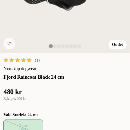
Outlet
(
1
)
Non-stop dogwear
Fjord Raincoat Black 24 cm
480 kr
Rek. pris
959 kr
Vald Storlek: 24 cm
24 cm
480 kr