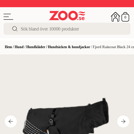
Upp till 50%
Super Summer DEALS
Shoppa nu!
0
Hem
/
Hund
/
Hundkläder
/
Hundtäcken & hundjackor
/
Fjord Raincoat Black 24 c