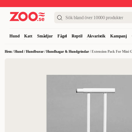
Upp till 50%
Super Summer DEALS
Shoppa nu!
Hund
Katt
Smådjur
Fågel
Reptil
Akvaristik
Kampanj
Hem
/
Hund
/
Hundburar
/
Hundhagar & Hundgrindar
/
Extension Pack For Mini 