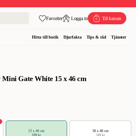
Favoriter
Logga in
Till kassan
0
Hitta till butik
Djurfakta
Tips & råd
Tjänster
 Mini Gate White 15 x 46 cm
%
15 x 46 cm
30 x 46 cm
189 kr
249 kr