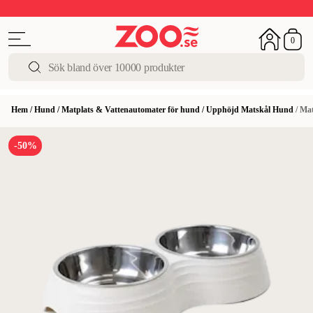
Upp till 50%
Super Summer DEALS
Shoppa nu!
0
Hem
/
Hund
/
Matplats & Vattenautomater för hund
/
Upphöjd Matskål Hund
/
Mat
-50%