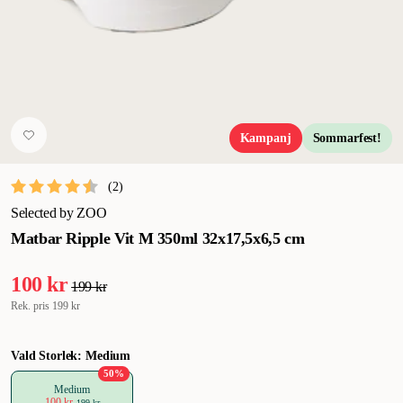
Kampanj
Sommarfest!
(
2
)
Selected by ZOO
Matbar Ripple Vit M 350ml 32x17,5x6,5 cm
100 kr
199 kr
Rek. pris
199 kr
Vald Storlek: Medium
50
%
Medium
100 kr
199 kr