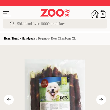
Upp till 50%
Super Summer DEALS
Shoppa nu!
0
Hem
/
Hund
/
Hundgodis
/
Dogsnack Deer Chewbone XL