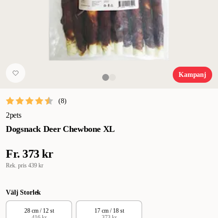
Kampanj
(
8
)
2pets
Dogsnack Deer Chewbone XL
Fr.
373 kr
Rek. pris
439 kr
Välj Storlek
28 cm / 12 st
17 cm / 18 st
416 kr
373 kr