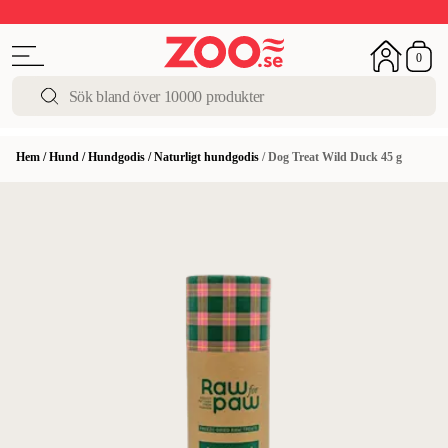
Upp till 50%
Super Summer DEALS
Shoppa nu!
0
Hem
/
Hund
/
Hundgodis
/
Naturligt hundgodis
/
Dog Treat Wild Duck 45 g