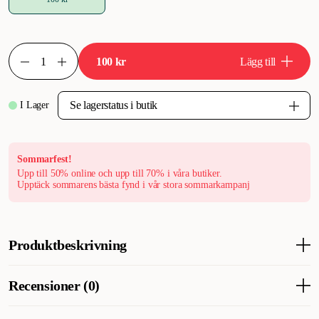
100 kr
Lägg till
I Lager
Sommarfest!
Upp till 50% online och upp till 70% i våra butiker.
Upptäck sommarens bästa fynd i vår stora sommarkampanj
Produktbeskrivning
Boll av robust gummi som kan fyllas med godis.
Recensioner (0)
Enkelt att plocka upp bollen utan att bli smutsig om händerna.
Bollen gör ett visslande ljud i luften då den kastas.