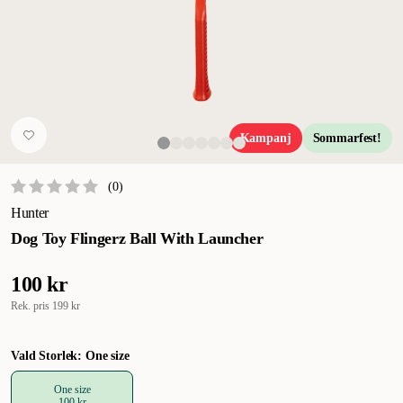
Kampanj
Sommarfest!
(
0
)
Hunter
Dog Toy Flingerz Ball With Launcher
100 kr
Rek. pris
199 kr
Vald Storlek: One size
One size
100 kr