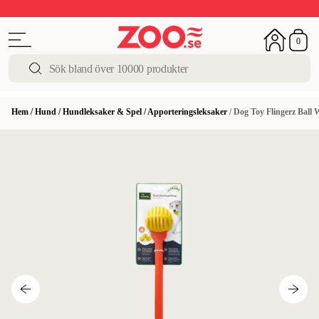
Sista chansen!
Super Summer DEALS
Upp till 50%
0
Hem
/
Hund
/
Hundleksaker & Spel
/
Apporteringsleksaker
/
Dog Toy Flingerz Ball