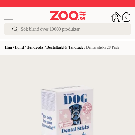
Upp till 50%
Super Summer DEALS
Shoppa nu!
0
Hem
/
Hund
/
Hundgodis
/
Dentaltugg & Tandtugg
/
Dental sticks 28-Pack