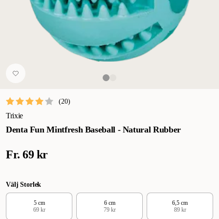
(
20
)
Trixie
Denta Fun Mintfresh Baseball - Natural Rubber
Fr.
69 kr
Välj Storlek
5 cm
6 cm
6,5 cm
69 kr
79 kr
89 kr