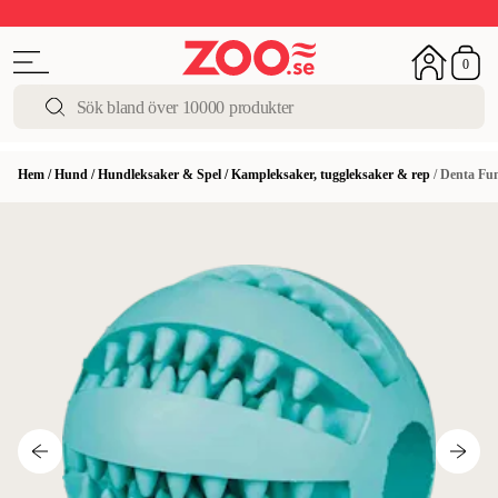
Upp till 50%
Super Summer DEALS
Shoppa nu!
0
Hem
/
Hund
/
Hundleksaker & Spel
/
Kampleksaker, tuggleksaker & rep
/
Denta Fun