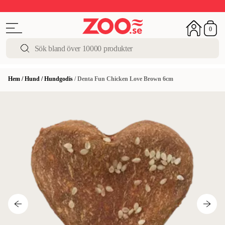
Upp till 50%
Super Summer DEALS
Shoppa nu!
0
Hem
/
Hund
/
Hundgodis
/
Denta Fun Chicken Love Brown 6cm