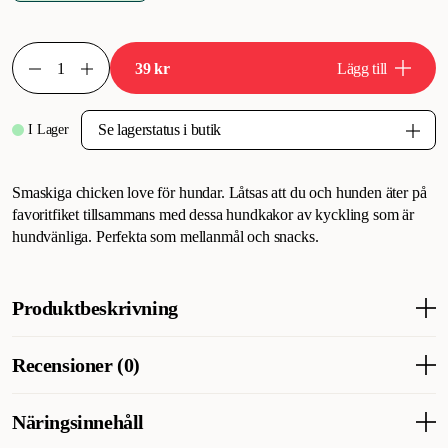
39 kr
Lägg till
I Lager
Smaskiga chicken love för hundar. Låtsas att du och hunden äter på
favoritfiket tillsammans med dessa hundkakor av kyckling som är
hundvänliga. Perfekta som mellanmål och snacks.
Produktbeskrivning
Glutenfritt hundtugg för hundar. Format som ett fint hjärta.
Recensioner (0)
Råhudstugg för hunden, omsluten av ett lager kyckling &
sesamfrön som detalj. Perfekt till alla hjärtans dag, hundens
födelsedag, eftermiddagsfikat eller fredagsmyset. Trixie Denta
Näringsinnehåll
Fun Chicken Love