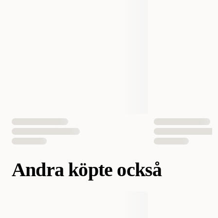
Vikt
25 gram
Antal i förpackning
1 st
EAN Nummer
4011905311883
Andra köpte också