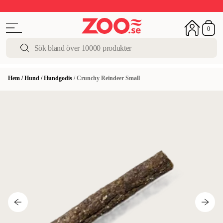
Upp till 50%
Super Summer DEALS
Shoppa nu!
0
Hem
/
Hund
/
Hundgodis
/
Crunchy Reindeer Small