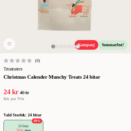
Kampanj
Sommarfest!
(
0
)
Treateaters
Christmas Calender Munchy Treats 24 bitar
24 kr
40 kr
Rek. pris
79 kr
Vald Storlek: 24 bitar
40
%
24 bitar
24 kr
40 kr