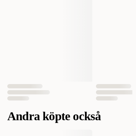
EAN Nummer
5705833112139
Andra köpte också