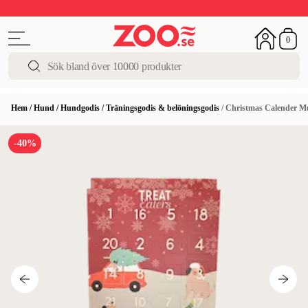
Upp till 50%
Super Summer DEALS
Shoppa nu!
0
Hem
/
Hund
/
Hundgodis
/
Träningsgodis & belöningsgodis
/
Christmas Calender Mu
-40%