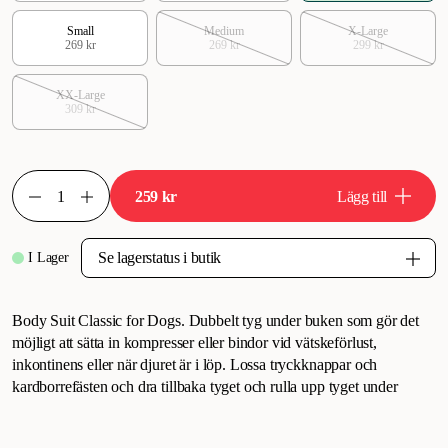
Small
Medium
X-Large
269 kr
269 kr
299 kr
XX-Large
309 kr
259 kr
Lägg till
I Lager
Body Suit Classic for Dogs. Dubbelt tyg under buken som gör det
möjligt att sätta in kompresser eller bindor vid vätskeförlust,
inkontinens eller när djuret är i löp. Lossa tryckknappar och
kardborrefästen och dra tillbaka tyget och rulla upp tyget under