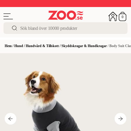
Upp till 50%
Super Summer DEALS
Shoppa nu!
0
Hem
/
Hund
/
Hundvård & Tillskott
/
Skyddskragar & Hundkragar
/
Body Suit Clas