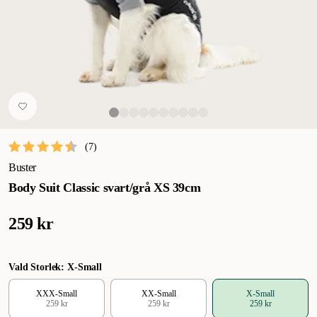
(
7
)
Buster
Body Suit Classic svart/grå XS 39cm
259 kr
Vald Storlek: X-Small
XXX-Small
XX-Small
X-Small
259 kr
259 kr
259 kr