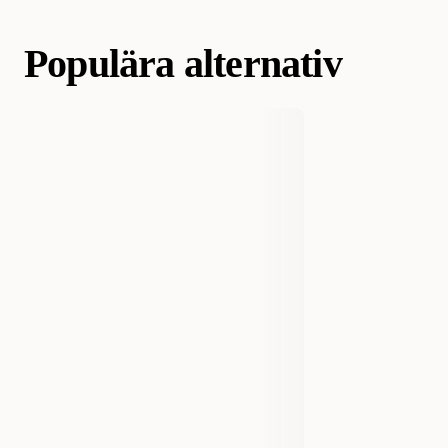
Artikelnummer
300001868
300001870
Populära alternativ
Hund
Hundbäddar & Dynor
Hundbäddar & hundsängar
Hund
Valp
Kategori
Valpbäddar
Hund
Hundbäddar & Dynor
Tvättbar hundbädd
Hund
Hundbäddar & Dynor
Varumärke
BiaBed
4283
4284
4285
4286
Tillverkarens Artikelnummer
4288
Ursprungsland
Sverige