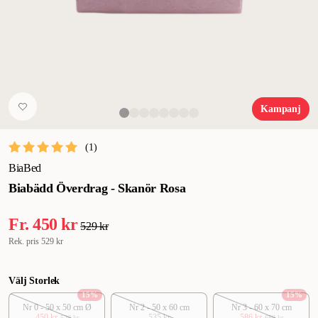
Kampanj
(
1
)
BiaBed
Biabädd Överdrag - Skanör Rosa
Fr.
450 kr
529 kr
Rek. pris
529 kr
Välj Storlek
15
%
15
%
Nr 0 - 50 x 50 cm Ø
Nr 2 - 50 x 60 cm
Nr 3 - 60 x 70 cm
450 kr
535 kr
586 kr
529 kr
689 kr