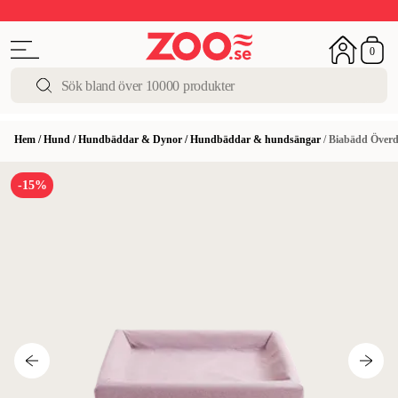
Upp till 50%
Super Summer DEALS
Shoppa nu!
0
Hem
/
Hund
/
Hundbäddar & Dynor
/
Hundbäddar & hundsängar
/
Biabädd Överd
-15%