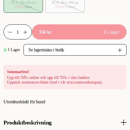
Nr 2 - 50 x 60 cm
Nr 6 - 80 x 100 cm
550 kr
970 kr
989 kr
1 745 kr
550 kr
Ej i lager
I Lager
Sommarfest!
Upp till 50% online och upp till 70% i våra butiker.
Upptäck sommarens bästa fynd i vår stora sommarkampanj
Utomhusbädd för hund
Produktbeskrivning