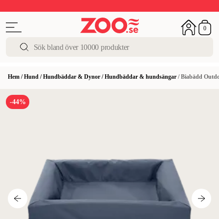
Upp till 50%
Super Summer DEALS
Shoppa nu!
0
Hem
/
Hund
/
Hundbäddar & Dynor
/
Hundbäddar & hundsängar
/
Biabädd Outd
-44%