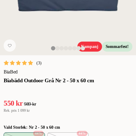
Kampanj
Sommarfest!
(
3
)
BiaBed
Biabädd Outdoor Grå Nr 2 - 50 x 60 cm
550 kr
989 kr
Rek. pris
1 099 kr
Vald Storlek: Nr 2 - 50 x 60 cm
44
%
44
%