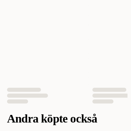
Tillverkarens Artikelnummer
655.0502
Ursprungsland
Sverige
Storlek
Nr 2 - 50 x 60 cm
EAN Nummer
7330038128036
Andra köpte också