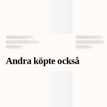
Vikt
12 gram
Antal i förpackning
1 st
50 st
EAN Nummer
4008239231093
Andra köpte också