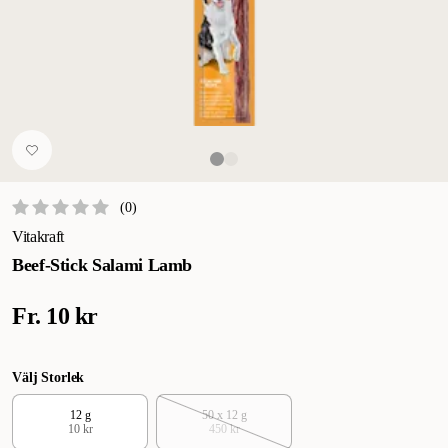
(
0
)
Vitakraft
Beef-Stick Salami Lamb
Fr.
10 kr
Välj Storlek
12 g
50 x 12 g
10 kr
450 kr