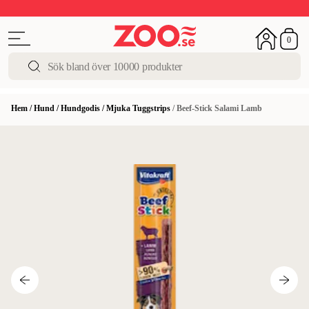
Upp till 50%
Super Summer DEALS
Shoppa nu!
0
Hem
/
Hund
/
Hundgodis
/
Mjuka Tuggstrips
/
Beef-Stick Salami Lamb