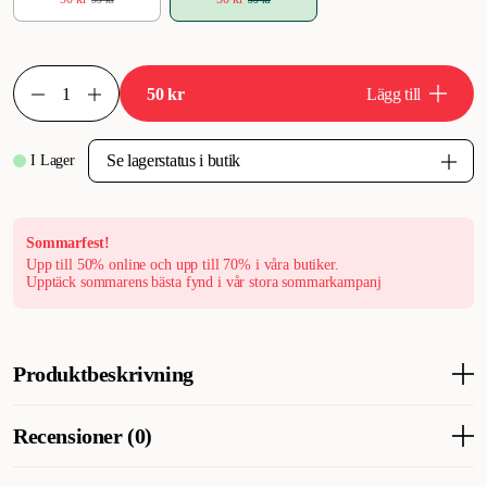
50 kr
Lägg till
I Lager
Sommarfest!
Upp till 50% online och upp till 70% i våra butiker.
Upptäck sommarens bästa fynd i vår stora sommarkampanj
Produktbeskrivning
Gustaf & Evita Bandana Chicish är en elegant och modern
Recensioner (0)
accessoar för din hund, designad för att ge en sofistikerad touch
till vardagen eller speciella tillfällen. Bandanan kombinerar stil