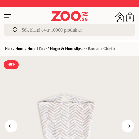
Upp till 50%
Super Summer DEALS
Shoppa nu!
0
Hem
/
Hund
/
Hundkläder
/
Flugor & Hundslipsar
/
Bandana Chicish
-49%