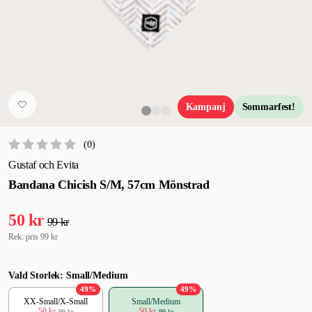
Kampanj
Sommarfest!
(
0
)
Gustaf och Evita
Bandana Chicish S/M, 57cm Mönstrad
50 kr
99 kr
Rek. pris
99 kr
Vald Storlek: Small/Medium
49
%
49
%
XX-Small/X-Small
Small/Medium
50 kr
50 kr
99 kr
99 kr