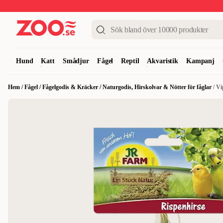
Upp till 50%
Super Summer DEALS
Shoppa nu!
Hund
Katt
Smådjur
Fågel
Reptil
Akvaristik
Kampanj
Hem
/
Fågel
/
Fågelgodis & Kräcker
/
Naturgodis, Hirskolvar & Nötter för fåglar
/
Vi