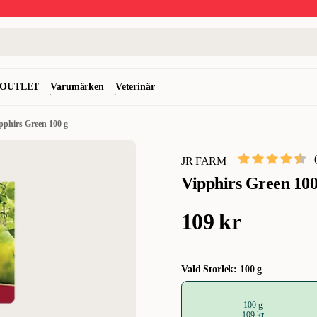
OUTLET
Varumärken
Veterinär
pphirs Green 100 g
JR FARM
Vipphirs Green 100
109 kr
Vald Storlek: 100 g
100 g
109 kr