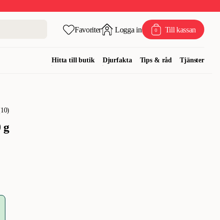
Favoriter
Logga in
Till kassan
0
Hitta till butik
Djurfakta
Tips & råd
Tjänster
(
10
)
 g