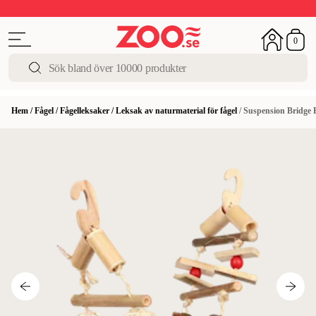
Upp till 50%
Super Summer DEALS
Shoppa nu!
0
Hem
/
Fågel
/
Fågelleksaker
/
Leksak av naturmaterial för fågel
/
Suspension Bridge