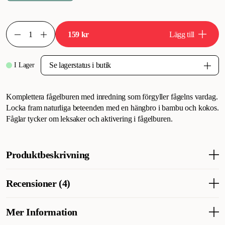
159 kr
Lägg till
I Lager
Komplettera fågelburen med inredning som förgyller fågelns vardag.
Locka fram naturliga beteenden med en hängbro i bambu och kokos.
Fåglar tycker om leksaker och aktivering i fågelburen.
Produktbeskrivning
Fågelleksak hängbro med roliga & spännande inslag.
Recensioner (4)
Aktiveringsleksak av bambu, kokosnöt, rotting, trä & sisalrep.
Aktivitetsbro till fågelburen som hänger i burtaken med träkrokar.
Tillverkad av 100% naturliga material. Trixie Suspention Bridge
Mer Information
Vad tycker andra kunder
Bamboo.