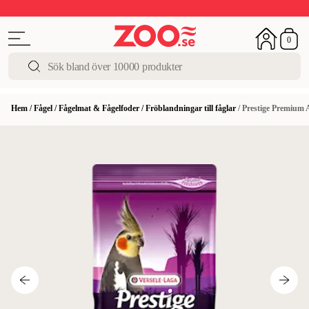
Upp till 50%
Super Summer DEALS
Shoppa nu!
0
Hem
/
Fågel
/
Fågelmat & Fågelfoder
/
Fröblandningar till fåglar
/
Prestige Premium 