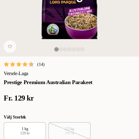
(
14
)
Versele-Laga
Prestige Premium Australian Parakeet
Fr.
129 kr
Välj Storlek
1 kg
2,5 kg
129 kr
269 kr