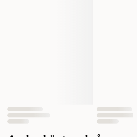
Varumärke
Versele-Laga
Tillverkarens Artikelnummer
422224
422225
Storlek
1 kg
2,5 kg
Vikt
1000 gram
2500 gram
EAN Nummer
5410340222249
5410340222256