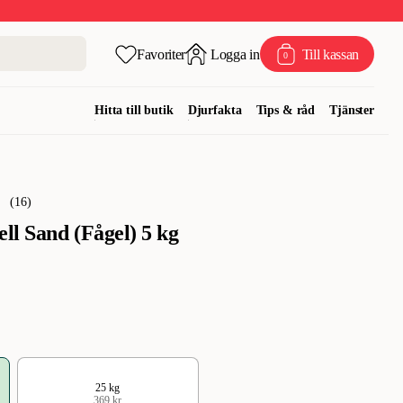
Favoriter
Logga in
Till kassan
0
Hitta till butik
Djurfakta
Tips & råd
Tjänster
(
16
)
ll Sand (Fågel) 5 kg
25 kg
369 kr