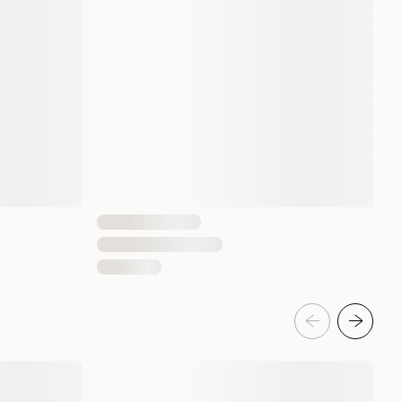
Ja
1 st
5410340230053