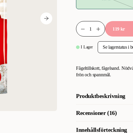
119 kr
I Lager
Fågeltillskott, fågelsand. Nödv
frön och spannmål.
Produktbeskrivning
Anis & Snäckskal, Fågelsand - 
Recensioner (16)
anis. Innehåller 50% av ostrons
Förbättrar matsmältningen, ben
Versele-Laga Prestige Marine 
Innehållsförteckning
Vad tycker andra kunder