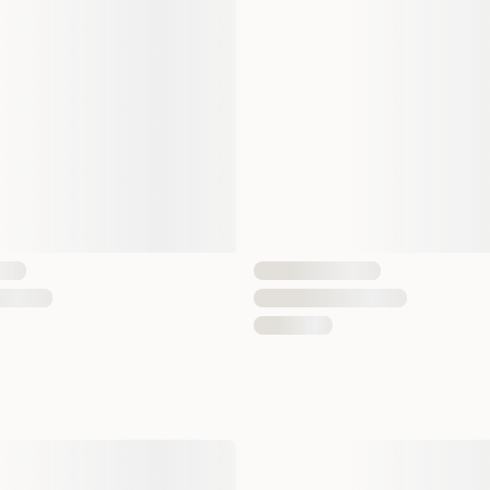
Vegetarisk
Antal i förpackning
EAN Nummer