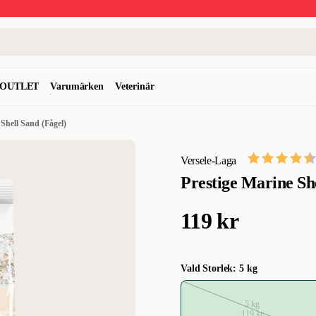
OUTLET
Varumärken
Veterinär
 Shell Sand (Fågel)
Versele-Laga
Prestige Marine She
119 kr
Vald Storlek: 5 kg
5 kg
119 kr