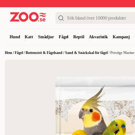
Upp till 50%
Super Summer DEALS
Shoppa nu!
Hund
Katt
Smådjur
Fågel
Reptil
Akvaristik
Kampanj
Hem
/
Fågel
/
Bottenströ & Fågelsand
/
Sand & Snäckskal för fågel
/
Prestige Marine