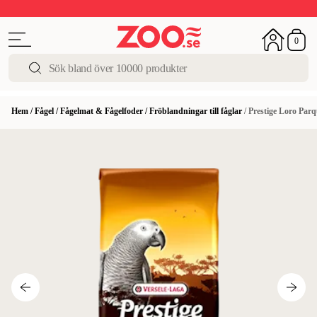
Upp till 50%
Super Summer DEALS
Shoppa nu!
0
Hem
/
Fågel
/
Fågelmat & Fågelfoder
/
Fröblandningar till fåglar
/
Prestige Loro Parq