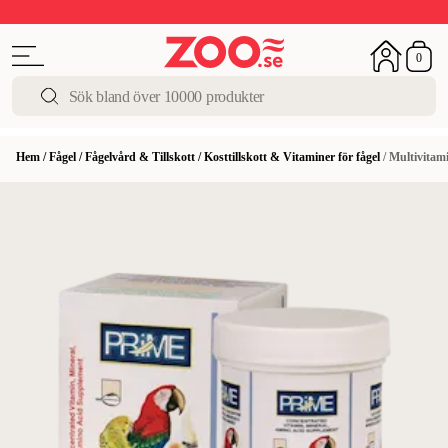
Upp till 50%
Super Summer DEALS
Shoppa nu!
0
Hem
/
Fågel
/
Fågelvård & Tillskott
/
Kosttillskott & Vitaminer för fågel
/
Multivitami