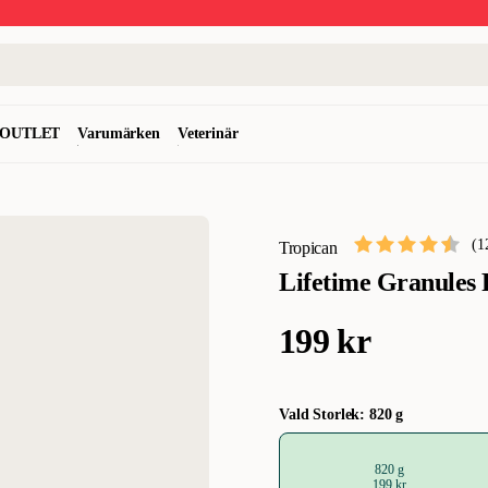
OUTLET
Varumärken
Veterinär
(
1
Tropican
Lifetime Granules 
199 kr
Vald Storlek: 820 g
820 g
199 kr