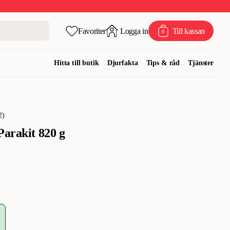
Favoriter
Logga in
Till kassan
0
Hitta till butik
Djurfakta
Tips & råd
Tjänster
2
)
Parakit 820 g