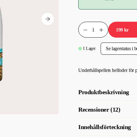
199 kr
I Lager
Underhållspellets helfoder för pa
Produktbeskrivning
Bra parakitpellets i olika färger
Recensioner (12)
balanserad fågelfoder för paraki
foder & samt ett komplett fågel
Innehållsförteckning
Vad tycker andra kunder