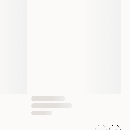
820 gram
Ja
1 st
080605805200