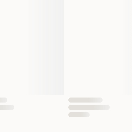
Vikt
Vegetarisk
Antal i förpackning
EAN Nummer