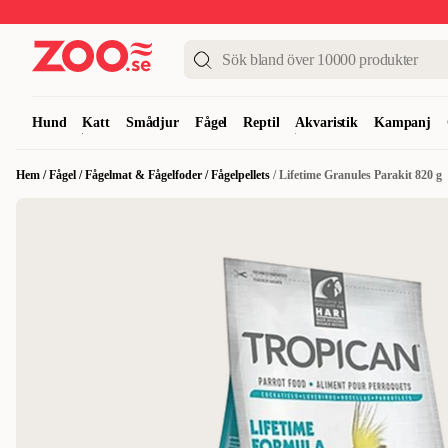
Upp till 50%
Super Summer DEALS
Shoppa nu!
Hund
Katt
Smådjur
Fågel
Reptil
Akvaristik
Kampanj
Hem
/
Fågel
/
Fågelmat & Fågelfoder
/
Fågelpellets
/
Lifetime Granules Parakit 820 g