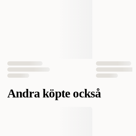
Antal i förpackning
2 st
EAN Nummer
4008239212894
Andra köpte också