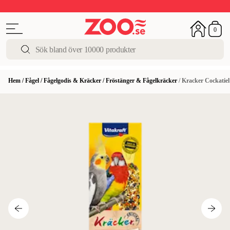
Upp till 50%
Super Summer DEALS
Shoppa nu!
0
Hem
/
Fågel
/
Fågelgodis & Kräcker
/
Fröstänger & Fågelkräcker
/
Kracker Cockatie