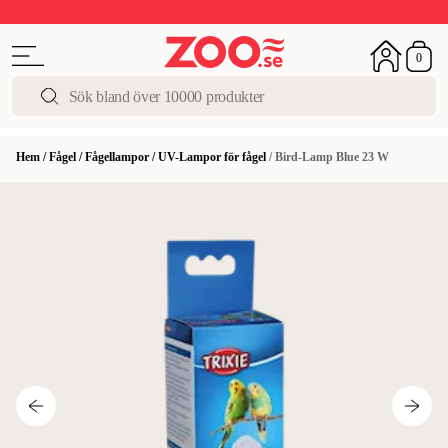
Upp till 50%
Super Summer DEALS
Shoppa nu!
0
Hem
/
Fågel
/
Fågellampor
/
UV-Lampor för fågel
/
Bird-Lamp Blue 23 W