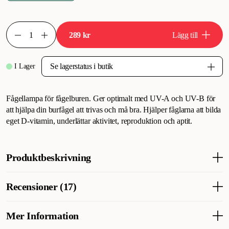
289 kr
Lägg till
I Lager
Fågellampa för fågelburen. Ger optimalt med UV-A och UV-B för
att hjälpa din burfågel att trivas och må bra. Hjälper fåglarna att bilda
eget D-vitamin, underlättar aktivitet, reproduktion och aptit.
Produktbeskrivning
Trixie fågellampa eller smådjurslampa är det bästa sättet att
Recensioner (17)
hålla fåglar & smådjur friska.
Fågellampan är konstruerad med ett optimalt ljusspektrum som
ger UV-A-strålning och en låg andel UV-B.
Mer Information
Vad tycker andra kunder
Den påverkar fåglarnas aktivitet, reproduktion och aptit