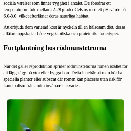
sociala varelser som finner trygghet i antalet. De föredrar ett
temperaturområde mellan 22-28 grader Celsius med ett pH-värde på
6.0-8.0, vilket efterliknar deras naturliga habitat.
Att erbjuda dem varierad kost är nyckeln till en hälsosam diet, dessa
allätare uppskattar både vegetabiliska och proteinrika fodertyper.
Fortplantning hos rödmunstetrorna
När det gäller reproduktion sprider rödmunstetrorna romen istället för
att lägga ägg på ytor eller bygga bon. Detta innebär att man bör ha
speciella plantor eller substrat där romen kan placeras utan risk för
kannibalism från andra invånare i akvariet.