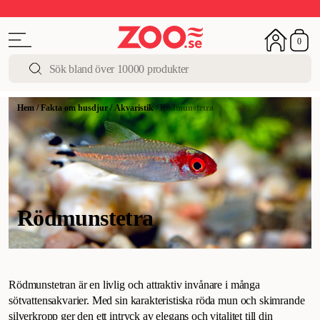
Sista chansen!
Super Summer DEALS
Upp till 50%
0
Hem
/
Fakta om husdjur
/
Akvaristik
/
Rödmunstetra
Rödmunstetra
Rödmunstetran är en livlig och attraktiv invånare i många
sötvattensakvarier. Med sin karakteristiska röda mun och skimrande
silverkropp ger den ett intryck av elegans och vitalitet till din