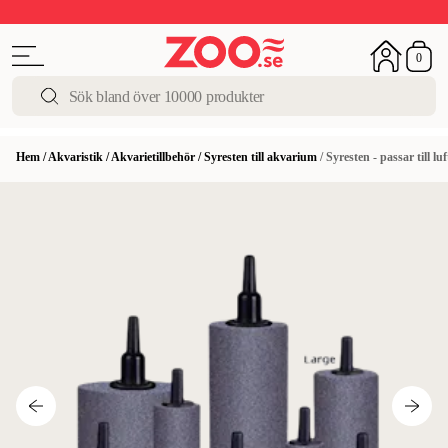
Upp till 50%
Super Summer DEALS
Shoppa nu!
0
Hem
/
Akvaristik
/
Akvarietillbehör
/
Syresten till akvarium
/
Syresten - passar till l