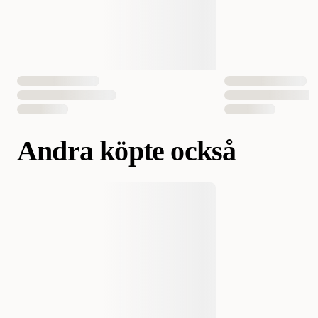
EAN Nummer
7350134730803
Andra köpte också