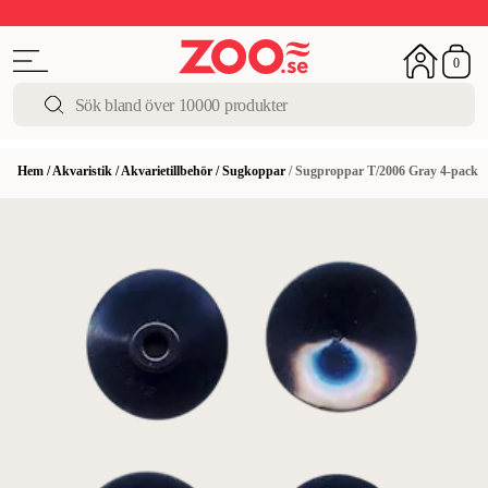
Upp till 50%
Super Summer DEALS
Shoppa nu!
0
Hem
/
Akvaristik
/
Akvarietillbehör
/
Sugkoppar
/
Sugproppar T/2006 Gray 4-pack